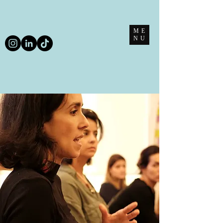
ME
NU