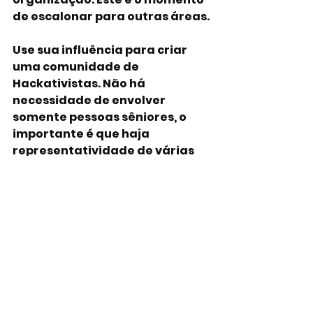
de escalonar para outras áreas.
Use sua influência para criar 
uma comunidade de 
Hackativistas.
 Não há 
necessidade de envolver 
somente pessoas sêniores, o 
importante é que haja 
representatividade de várias 
áreas da organização.
A maior parte dos 
colaboradores em 
organizações burocráticas 
está desengajada pelos 
mesmos motivos que você, 
então não será difícil convencê-
las de passar pelo mesmo 